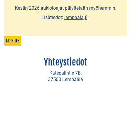
retkeilyreitti
Kesän 2026 aukioloajat päivitetään myöhemmin.
Halkolan
Lisätiedot:
lempaala
.
fi
.
liikuntapuisto
Koirapuistot
LAPSILLE
Myllyrannan
tapahtumapuisto
Yhteystiedot
Pirkanhovin
Katepalintie 7B,
luontopolku
37500 Lempäälä
VESILLÄ
Hopealinjan
risteilyt