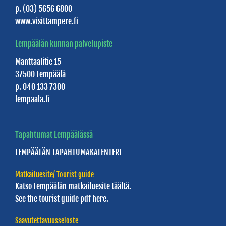
-
p. (03) 5656 6800
elämyspalvelut
www.visittampere.fi
Koskikellujat
Lempäälän kunnan palvelupiste
-
Manttaalitie 15
elämyksiä
37500 Lempäälä
vesillä
p. 040 133 7300
lempaala.fi
KOTO
Spirits
Tapahtumat Lempäälässä
tislaamo
LEMPÄÄLÄN
TAPAHTUMAKALENTERI
Kulttuurikeskus
PiiPoo
Matkailuesite/ Tourist guide
Katso Lempäälän
matkailuesite täältä.
Kuusiretki
See the tourist guide
pdf here.
Joululaan
Saavutettavuusseloste