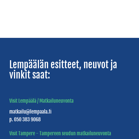
ELÄMYKSIÄ
Bike
&
Boat
Go
Fishing
Lempäälän esitteet, neuvot ja
-
vinkit saat:
kalastusmatkat
Golf
Studios
Visit Lempäälä / Matkailuneuvonta
Lempäälä
matkailu@lempaala.fi
p. 050 383 9068
Kolmen
Sports
Visit Tampere - Tampereen seudun matkailuneuvonta