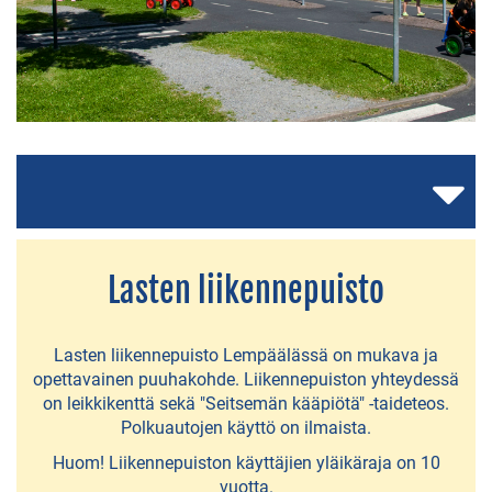
AJANKOHTAISTA
Lempäälän
kunta
160
v
Asuntomessut
Lempäälässä
Lasten liikennepuisto
LUONNOSSA
Lasten liikennepuisto Lempäälässä on mukava ja
opettavainen puuhakohde. Liikennepuiston yhteydessä
on leikkikenttä sekä "Seitsemän kääpiötä" -taideteos.
Birgitan
Polkuautojen käyttö on ilmaista.
polku
Huom! Liikennepuiston käyttäjien yläikäraja on 10
-
vuotta.