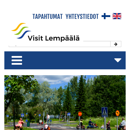
×
TAPAHTUMAT
YHTEYSTIEDOT
Etusivu
Koe & Viihdy
Majoitu & Rentoudu
Shoppaile & Nauti
Matkailuesite