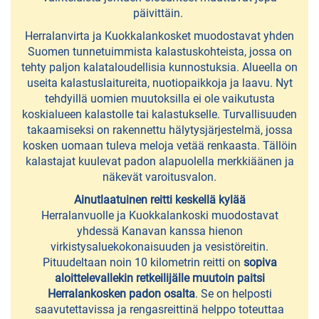
päivittäin.
Lempäälässä
Herralanvirta ja Kuokkalankosket muodostavat yhden
Suomen tunnetuimmista kalastuskohteista, jossa on
LUONNOSSA
tehty paljon kalataloudellisia kunnostuksia. Alueella on
useita kalastuslaitureita, nuotiopaikkoja ja laavu. Nyt
Birgitan
tehdyillä uomien muutoksilla ei ole vaikutusta
koskialueen kalastolle tai kalastukselle. Turvallisuuden
polku
takaamiseksi on rakennettu hälytysjärjestelmä, jossa
-
kosken uomaan tuleva meloja vetää renkaasta. Tällöin
retkeilyreitti
kalastajat kuulevat padon alapuolella merkkiäänen ja
näkevät varoitusvalon.
Halkolan
Ainutlaatuinen reitti keskellä kylää
liikuntapuisto
Herralanvuolle ja Kuokkalankoski muodostavat
yhdessä Kanavan kanssa hienon
Koirapuistot
virkistysaluekokonaisuuden ja vesistöreitin.
Pituudeltaan noin 10 kilometrin reitti on
sopiva
Myllyrannan
aloittelevallekin retkeilijälle muutoin paitsi
tapahtumapuisto
Herralankosken padon osalta
. Se on helposti
saavutettavissa ja rengasreittinä helppo toteuttaa