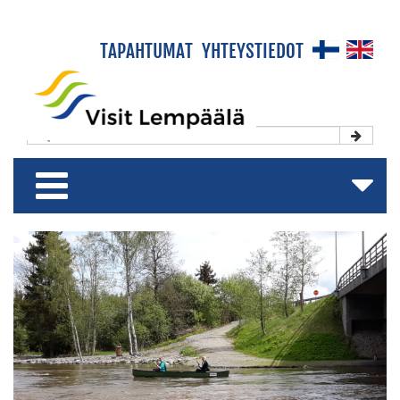
×
TAPAHTUMAT
YHTEYSTIEDOT
Etusivu
Koe & Viihdy
Majoitu & Rentoudu
Shoppaile & Nauti
Matkailuesite