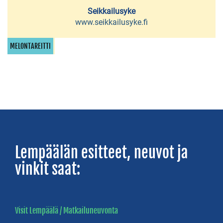
Retki-
Seikkailusyke
Iloa
www.seikkailusyke.fi
Taitokeskus
MELONTAREITTI
KalastusopasTroutSum
Fishing
Vihreä
Polku
-
ohjelmapalvelut
Lempäälän esitteet, neuvot ja
Viihdekeskus
vinkit saat:
Ideapark
Hääkiven
Visit Lempäälä / Matkailuneuvonta
alue