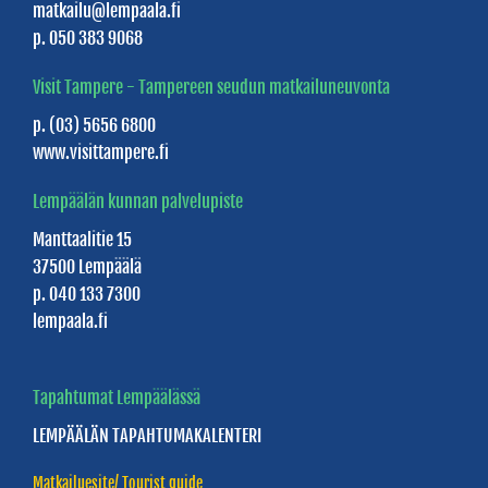
matkailu@lempaala.fi
Karppi
p. 050 383 9068
Outdoors
Visit Tampere - Tampereen seudun matkailuneuvonta
–
p. (03) 5656 6800
kajakki-
www.visittampere.fi
ja
SUP-
Lempäälän kunnan palvelupiste
vuokraus
Manttaalitie 15
37500 Lempäälä
AKTIVITEETTEJA
p. 040 133 7300
lempaala.fi
Vuokraa
sähköpyörä
Tapahtumat Lempäälässä
Frisbeegolfradat
LEMPÄÄLÄN
TAPAHTUMAKALENTERI
Hiisi-
Matkailuesite/ Tourist guide