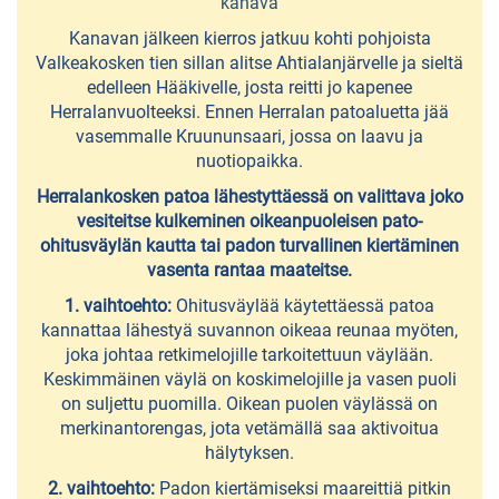
kanava
ympäri
Kanavan jälkeen kierros jatkuu kohti pohjoista
Uimarannat
Valkeakosken tien sillan alitse Ahtialanjärvelle ja sieltä
edelleen Hääkivelle, josta reitti jo kapenee
Vierasvenelaiturit
Herralanvuolteeksi. Ennen Herralan patoaluetta jää
vasemmalle Kruununsaari, jossa on laavu ja
Pirkka
nuotiopaikka.
Lines
Herralankosken patoa lähestyttäessä on valittava joko
vesiteitse kulkeminen oikeanpuoleisen pato-
ohitusväylän kautta tai padon turvallinen kiertäminen
ELÄMYKSIÄ
vasenta rantaa maateitse.
1. vaihtoehto:
Ohitusväylää käytettäessä patoa
Bike
kannattaa lähestyä suvannon oikeaa reunaa myöten,
&
joka johtaa retkimelojille tarkoitettuun väylään.
Boat
Keskimmäinen väylä on koskimelojille ja vasen puoli
on suljettu puomilla. Oikean puolen väylässä on
Go
merkinantorengas, jota vetämällä saa aktivoitua
hälytyksen.
Fishing
-
2. vaihtoehto:
Padon kiertämiseksi maareittiä pitkin