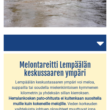
Melontareitti Lempäälän
AJANKOHTAISTA
keskussaaren ympäri
Lempäälän
Lempäälän keskustasaaren ympäri voi meloa,
kunta
suppailla tai soudella mielenkiintoisen kymmenen
160
kilometrin ja yhdeksän sillan kierroksen.
v
Herralankosken
pato-ohitusta ei kuitenkaan suositella
muille kuin kokeneille
melojille.
Veden korkeuden
Asuntomessut
vaihteluista johtuen olosuhteet muuttuvat jopa