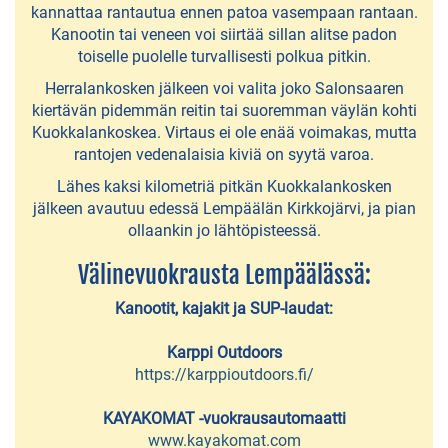
kannattaa rantautua ennen patoa vasempaan rantaan.
kalastusmatkat
Kanootin tai veneen voi siirtää sillan alitse padon
toiselle puolelle turvallisesti polkua pitkin.
Golf
Herralankosken jälkeen voi valita joko Salonsaaren
Studios
kiertävän pidemmän reitin tai suoremman väylän kohti
Lempäälä
Kuokkalankoskea. Virtaus ei ole enää voimakas, mutta
rantojen vedenalaisia kiviä on syytä varoa.
Kolmen
Lähes kaksi kilometriä pitkän Kuokkalankosken
Sports
jälkeen avautuu edessä Lempäälän Kirkkojärvi, ja pian
-
ollaankin jo lähtöpisteessä.
elämyspalvelut
Välinevuokrausta Lempäälässä:
Koskikellujat
Kanootit, kajakit ja SUP-laudat:
-
Karppi Outdoors
elämyksiä
https://karppioutdoors.fi/
vesillä
KAYAKOMAT -vuokrausautomaatti
KOTO
www.kayakomat.com