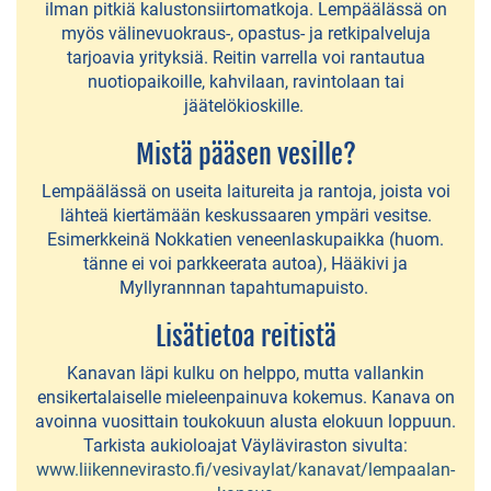
Pirkanhovin
ilman pitkiä kalustonsiirtomatkoja. Lempäälässä on
myös välinevuokraus-, opastus- ja retkipalveluja
luontopolku
tarjoavia yrityksiä. Reitin varrella voi rantautua
nuotiopaikoille, kahvilaan, ravintolaan tai
jäätelökioskille.
VESILLÄ
Mistä pääsen vesille?
Hopealinjan
Lempäälässä on useita laitureita ja rantoja, joista voi
risteilyt
lähteä kiertämään keskussaaren ympäri vesitse.
Esimerkkeinä Nokkatien veneenlaskupaikka (huom.
Kuokkalankosken
tänne ei voi parkkeerata autoa), Hääkivi ja
kalastualue
Myllyrannnan tapahtumapuisto.
Lempäälän
Lisätietoa reitistä
kanava
Kanavan läpi kulku on helppo, mutta vallankin
ensikertalaiselle mieleenpainuva kokemus. Kanava on
Melontareitti
avoinna vuosittain toukokuun alusta elokuun loppuun.
Lempäälän
Tarkista aukioloajat Väyläviraston sivulta:
keskussaaren
www.liikennevirasto.fi/vesivaylat/kanavat/lempaalan-