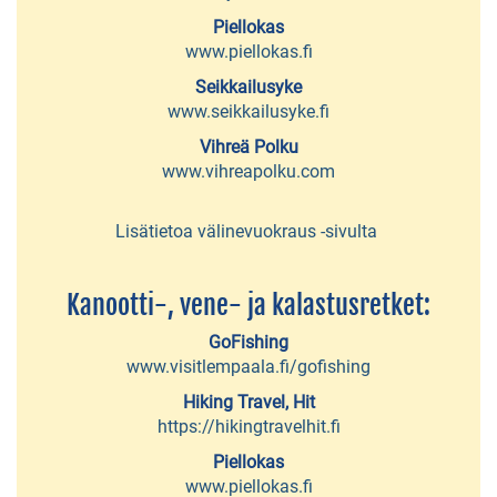
Spirits
Piellokas
tislaamo
www.piellokas.fi
Seikkailusyke
Kulttuurikeskus
www.seikkailusyke.fi
PiiPoo
Vihreä Polku
Kuusiretki
www.vihreapolku.com
Joululaan
Lisätietoa välinevuokraus -sivulta
Pakohuone
Cheeky
Kanootti-, vene- ja kalastusretket:
Fox
GoFishing
Piellokas
www.visitlempaala.fi/gofishing
-
Hiking Travel, Hit
https://hikingtravelhit.fi
elämyksiä
Piellokas
luonnossa
www.piellokas.fi