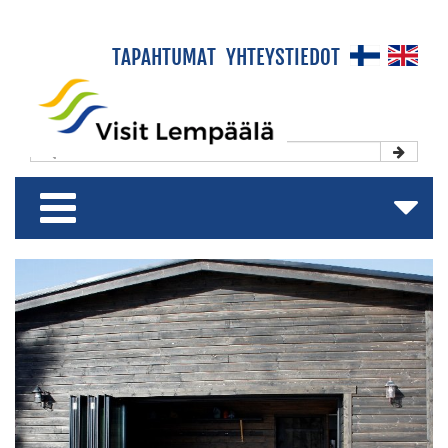
×
TAPAHTUMAT
YHTEYSTIEDOT
Etusivu
Koe & Viihdy
Majoitu & Rentoudu
Shoppaile & Nauti
Matkailuesite