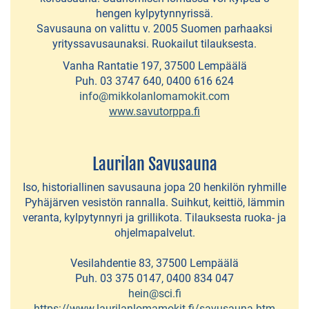
Huvilat
hengen kylpytynnyrissä.
ja
Savusauna on valittu v. 2005 Suomen parhaaksi
lomamökit
yrityssavusaunaksi. Ruokailut tilauksesta.
Vanha Rantatie 197, 37500 Lempäälä
Karavaanarit
Puh. 03 3747 640, 0400 616 624
info@mikkolanlomamokit.com
Yksityinen
www.savutorppa.fi
majoitus
Lähikuntien
Laurilan Savusauna
majoitus
Iso, historiallinen savusauna jopa 20 henkilön ryhmille
Pyhäjärven vesistön rannalla. Suihkut, keittiö, lämmin
MAATILAMAJOITUS
veranta, kylpytynnyri ja grillikota. Tilauksesta ruoka- ja
ohjelmapalvelut.
Mantereen
Vesilahdentie 83, 37500 Lempäälä
tila
Puh. 03 375 0147, 0400 834 047
hein@sci.fi
https://www.laurilanlomamokit.fi/savusauna.htm