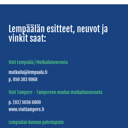
Villa
Triangeli
Villa
Lempäälän esitteet, neuvot ja
Vanaja
vinkit saat:
Willa
Tuljamo
Visit Lempäälä / Matkailuneuvonta
matkailu@lempaala.fi
SAUNATILAT
p. 050 383 9068
Yleisösaunat
Visit Tampere - Tampereen seudun matkailuneuvonta
Lempee
p. (03) 5656 6800
Sauna
www.visittampere.fi
&
Lempäälän kunnan palvelupiste
Stay