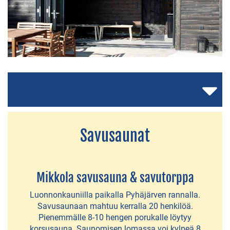
MAJOITUS
Hotelli
Vaihmalan
Hovi
Lempee
Savusaunat
Sauna
&
Stay
Mikkola savusauna & savutorppa
Lempäälän
Luonnonkauniilla paikalla Pyhäjärven rannalla.
Savusaunaan mahtuu kerralla 20 henkilöä.
Luontaiskylpylä
Pienemmälle 8-10 hengen porukalle löytyy
korsusauna. Saunomisen lomassa voi kylpeä 8