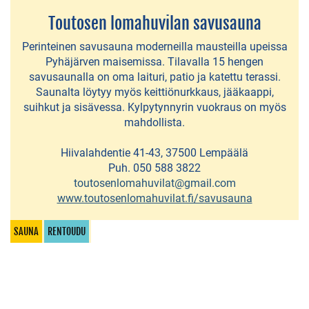
Toutosen lomahuvilan savusauna
Sotavallan
lomamökit
Perinteinen savusauna moderneilla mausteilla upeissa
Pyhäjärven maisemissa. Tilavalla 15 hengen
Tiuran
savusaunalla on oma laituri, patio ja katettu terassi.
Saunalta löytyy myös keittiönurkkaus, jääkaappi,
lomamökki
suihkut ja sisävessa. Kylpytynnyrin vuokraus on myös
mahdollista.
Toutosen
lomahuvilat
Hiivalahdentie 41-43, 37500 Lempäälä
Puh. 050 588 3822
Ulasen
toutosenlomahuvilat@gmail.com
lomamökit
www.toutosenlomahuvilat.fi/savusauna
Villa
SAUNA
RENTOUDU
Nurmenhelmi
Villa
Priikooli