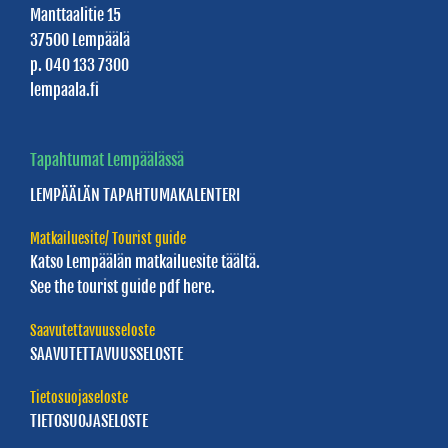
Manttaalitie 15
Lempäälän
37500 Lempäälä
Luontaiskylpylä
p. 040 133 7300
lempaala.fi
Savusaunat
Tilaussaunat
Tapahtumat Lempäälässä
Vesimaailma
LEMPÄÄLÄN
TAPAHTUMAKALENTERI
Louhi
Matkailuesite/ Tourist guide
Katso Lempäälän
matkailuesite täältä.
JUHLA-
See the tourist guide
pdf here.
JA
Saavutettavuusseloste
KOKOUSTILAT
SAAVUTETTAVUUSSELOSTE
Juhlatilat
Tietosuojaseloste
TIETOSUOJASELOSTE
Kokoustilat