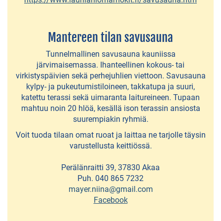
HUVILAT
JA
LOMAMÖKIT
Mantereen tilan savusauna
Tunnelmallinen savusauna kauniissa
Laurilan
järvimaisemassa. Ihanteellinen kokous- tai
Lomamökit
virkistyspäivien sekä perhejuhlien viettoon. Savusauna
kylpy- ja pukeutumistiloineen, takkatupa ja suuri,
Mantereen
katettu terassi sekä uimaranta laitureineen. Tupaan
mahtuu noin 20 hlöä, kesällä ison terassin ansiosta
tila
suurempiakin ryhmiä.
Mikkolan
Voit tuoda tilaan omat ruoat ja laittaa ne tarjolle täysin
varustellusta keittiössä.
Lomamökit
Mäkitupa
Perälänraitti 39, 37830 Akaa
Puh. 040 865 7232
Leppänen
mayer.niina@gmail.com
Facebook
Näsärön
lomamökit