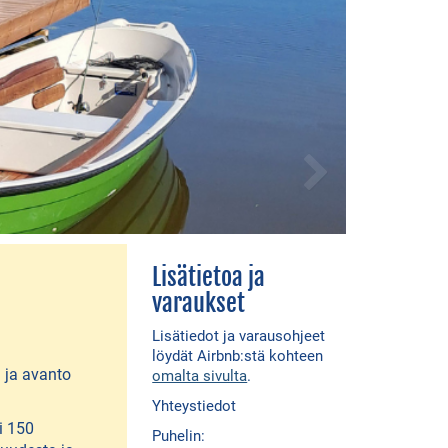
Lisätietoa ja
varaukset
Lisätiedot ja varausohjeet
löydät Airbnb:stä kohteen
a ja avanto
omalta sivulta
.
Yhteystiedot
i 150
Puhelin: