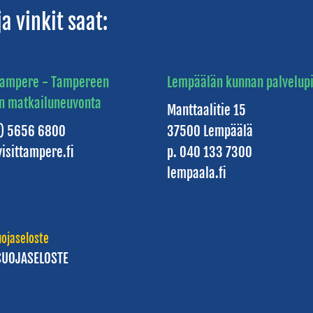
a vinkit saat:
 Tampere - Tampereen
Lempäälän kunnan palvelupi
n matkailuneuvonta
Manttaalitie 15
3) 5656 6800
37500 Lempäälä
isittampere.fi
p. 040 133 7300
lempaala.fi
uojaseloste
SUOJASELOSTE