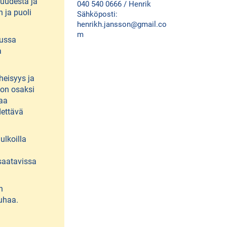
suudesta ja
040 540 0666 / Henrik
n ja puoli
Sähköposti:
henrikh.jansson@gmail.co
m
lussa
a
heisyys ja
non osaksi
oaa
dettävä
ulkoilla
saatavissa
.
n
uhaa.