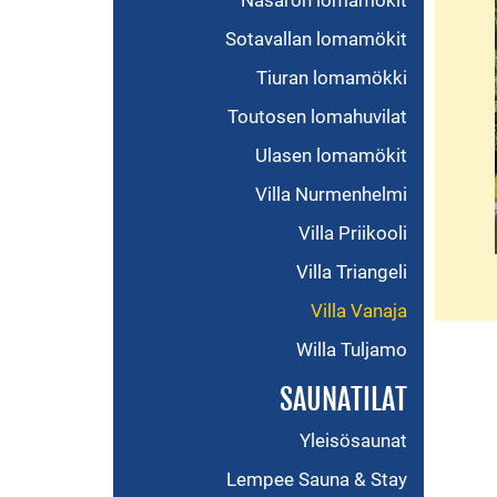
Näsärön lomamökit
Sotavallan lomamökit
Tiuran lomamökki
Toutosen lomahuvilat
Ulasen lomamökit
Villa Nurmenhelmi
Villa Priikooli
Villa Triangeli
Villa Vanaja
Willa Tuljamo
SAUNATILAT
Yleisösaunat
Lempee Sauna & Stay