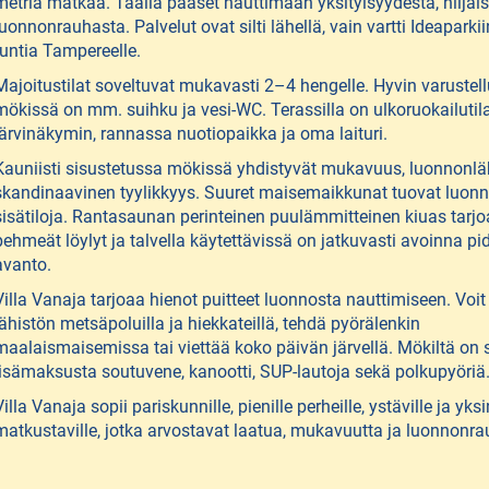
metriä matkaa. Täällä pääset nauttimaan yksityisyydestä, hiljai
luonnonrauhasta. Palvelut ovat silti lähellä, vain vartti Ideaparkii
tuntia Tampereelle.
Majoitustilat soveltuvat mukavasti 2–4 hengelle. Hyvin varustel
mökissä on mm. suihku ja vesi-WC. Terassilla on ulkoruokailutil
järvinäkymin, rannassa nuotiopaikka ja oma laituri.
Kauniisti sisustetussa mökissä yhdistyvät mukavuus, luonnonlä
skandinaavinen tyylikkyys. Suuret maisemaikkunat tuovat luon
sisätiloja. Rantasaunan perinteinen puulämmitteinen kiuas tarj
pehmeät löylyt ja talvella käytettävissä on jatkuvasti avoinna pi
avanto.
Villa Vanaja tarjoaa hienot puitteet luonnosta nauttimiseen. Voit 
lähistön metsäpoluilla ja hiekkateillä, tehdä pyörälenkin
maalaismaisemissa tai viettää koko päivän järvellä. Mökiltä on 
lisämaksusta soutuvene, kanootti, SUP-lautoja sekä polkupyöriä
Villa Vanaja sopii pariskunnille, pienille perheille, ystäville ja yksi
matkustaville, jotka arvostavat laatua, mukavuutta ja luonnonra