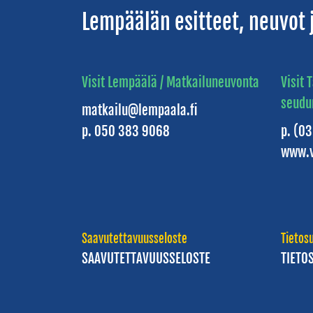
Lempäälän esitteet, neuvot j
Visit Lempäälä / Matkailuneuvonta
Visit
seudu
matkailu@lempaala.fi
p. 050 383 9068
p. (0
www.v
Saavutettavuusseloste
Tietos
SAAVUTETTAVUUSSELOSTE
TIETO