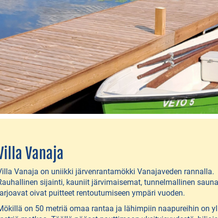
Villa Vanaja
Villa Vanaja on uniikki järvenrantamökki Vanajaveden rannalla.
Rauhallinen sijainti, kauniit järvimaisemat, tunnelmallinen saun
tarjoavat oivat puitteet rentoutumiseen ympäri vuoden.
Mökillä on 50 metriä omaa rantaa ja lähimpiin naapureihin on yl