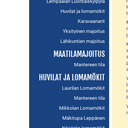
Lempäälän Luontaiskylpylä
Huvilat ja lomamökit
Karavaanarit
Yksityinen majoitus
Lähikuntien majoitus
MAATILAMAJOITUS
Mantereen tila
HUVILAT JA LOMAMÖKIT
Laurilan Lomamökit
Mantereen tila
Mikkolan Lomamökit
Mäkitupa Leppänen