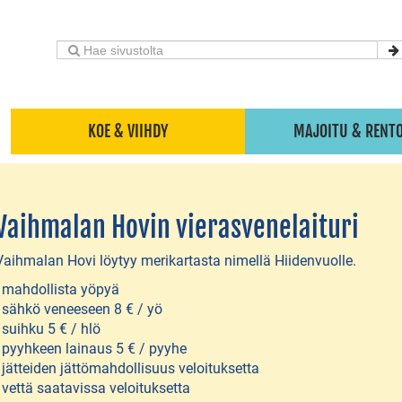
KOE & VIIHDY
MAJOITU & RENT
Vaihmalan Hovin vierasvenelaituri
Vaihmalan Hovi löytyy merikartasta nimellä Hiidenvuolle.
- mahdollista yöpyä
- sähkö veneeseen 8 € / yö
- suihku 5 € / hlö
- pyyhkeen lainaus 5 € / pyyhe
- jätteiden jättömahdollisuus veloituksetta
- vettä saatavissa veloituksetta