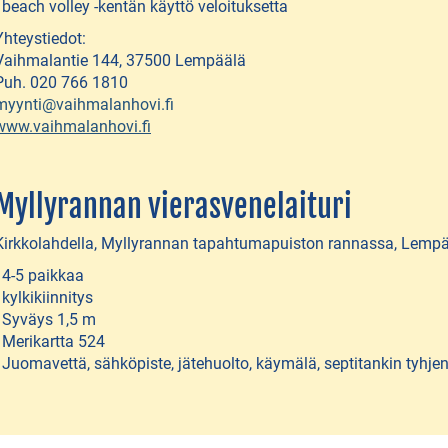
- beach volley -kentän käyttö veloituksetta
Yhteystiedot:
Vaihmalantie 144, 37500 Lempäälä
Puh. 020 766 1810
myynti@vaihmalanhovi.fi
www.vaihmalanhovi.fi
Myllyrannan vierasvenelaituri
Kirkkolahdella, Myllyrannan tapahtumapuiston rannassa, Lempää
- 4-5 paikkaa
- kylkikiinnitys
- Syväys 1,5 m
- Merikartta 524
- Juomavettä, sähköpiste, jätehuolto, käymälä, septitankin tyhje