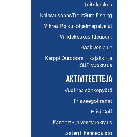
Taitokeskus
KalastusopasTroutSum Fishing
Vihreä Polku -ohjelmapalvelut
Viihdekeskus Ideapark
Hääkiven alue
Karppi Outdoors – kajakki- ja
SUP-vuokraus
AKTIVITEETTEJA
Vuokraa sähköpyörä
Frisbeegolfradat
Hiisi-Golf
Kanootti- ja venevuokraus
Lasten liikennepuisto