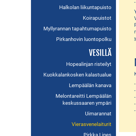
Halkolan liikuntapuisto
Koirapuistot
Myllyrannan tapahtumapuisto
Pirkanhovin luontopolku
VESILLÄ
Hopealinjan risteilyt
Kuokkalankosken kalastualue
Lempäälän kanava
Melontareitti Lempäälän
keskussaaren ympäri
Uimarannat
Vierasvenelaiturit
Pirkka Lines