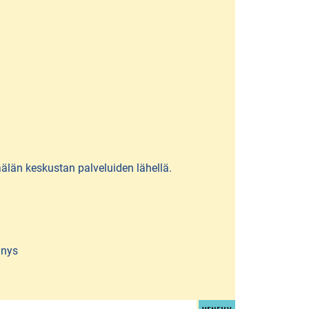
län keskustan palveluiden lähellä.
nnys