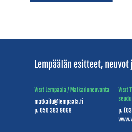
Lempäälän esitteet, neuvot j
Visit Lempäälä / Matkailuneuvonta
Visit
seudu
matkailu@lempaala.fi
p. 050 383 9068
p. (0
www.v