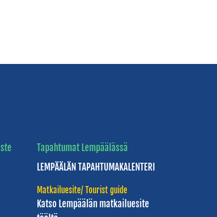
ste
Tapahtumat Lempäälässä
LEMPÄÄLÄN
TAPAHTUMAKALENTERI
Matkailuesite/ Tourist guide
Katso Lempäälän
matkailuesite