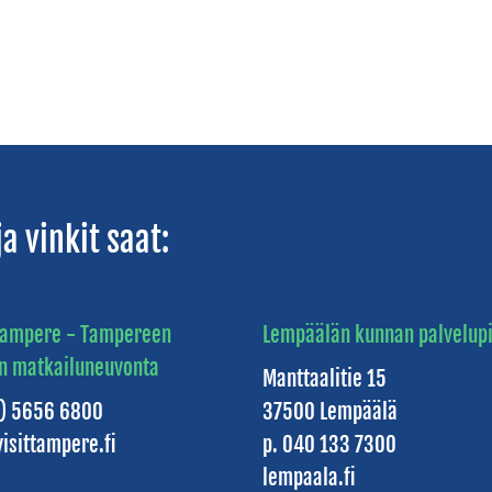
a vinkit saat:
 Tampere - Tampereen
Lempäälän kunnan palvelupi
n matkailuneuvonta
Manttaalitie 15
3) 5656 6800
37500 Lempäälä
isittampere.fi
p. 040 133 7300
lempaala.fi