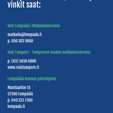
vinkit saat:
Kirpputorit
Pikku
puoti
Visit Lempäälä / Matkailuneuvonta
Edelmiina
matkailu@lempaala.fi
Suoramyyntitiloja
p. 050 383 9068
Tavarataloja
Visit Tampere - Tampereen seudun matkailuneuvonta
p. (03) 5656 6800
HUOLTOASEMAT
www.visittampere.fi
Palveluasemat
Lempäälän kunnan palvelupiste
Manttaalitie 15
Kylmäasemat
37500 Lempäälä
p. 040 133 7300
TORIELÄMÄÄ
lempaala.fi