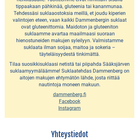
Kesäkahvilat
tippaakaan pähkinää, gluteenia tai kananmunaa.
Tehdessäsi suklaaostoksia meillä, et joudu kiperien
Lounasravintolat
valintojen eteen, vaan kaikki Dammenbergin suklaat
ovat gluteenittomia. Maidoton ja gluteeniton
Pizzeriat
suklaamme avartaa maailmaasi suoraan
ja
hienostuneiden makujen syleilyyn. Valmistamme
suklaata ilman soijaa, maitoa ja sokeria –
grillit
täyteläisyydestä tinkimättä.
Seurusteluravintolat
Tilaa suosikkisuklaasi netistä tai piipahda Sääksjärven
suklaamyymäläämme! Suklaatehdas Dammenberg on
ja
aitojen makujen ehtymätön lähde, josta riittää
baarit
nautintoja moneen makuun.
dammenberg.fi
OSTOKSET
Facebook
Instagram
Dammenberg
-
Yhteystiedot
suklaatehdas