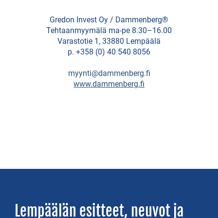
Galleriat
Gredon Invest Oy / Dammenberg®
ja
Tehtaanmyymälä ma-pe 8.30–16.00
Varastotie 1, 33880 Lempäälä
ateljeet
p. +358 (0) 40 540 8056
Ideapark
myynti@dammenberg.fi
kauppakeskus
www.dammenberg.fi
Auto
Italy
Tampereen
jäätelötehdas
Unavaate
Vaihmalan
Putiikki
Lempäälän esitteet, neuvot ja