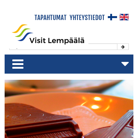
×
TAPAHTUMAT
YHTEYSTIEDOT
Etusivu
Koe & Viihdy
Majoitu & Rentoudu
Shoppaile & Nauti
Matkailuesite