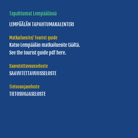
Erik
Tapahtumat Lempäälässä
Ednerin
tori
LEMPÄÄLÄN
TAPAHTUMAKALENTERI
Sääksjärven
Matkailuesite/ Tourist guide
Katso Lempäälän
matkailuesite täältä.
tori
See the tourist guide
pdf here.
Saavutettavuusseloste
SAAVUTETTAVUUSSELOSTE
Tietosuojaseloste
TIETOSUOJASELOSTE