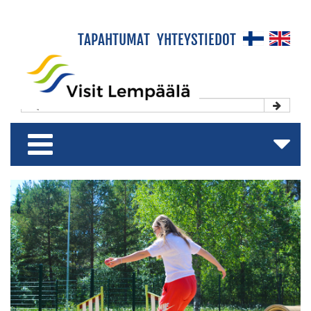
×
TAPAHTUMAT
YHTEYSTIEDOT
Etusivu
Koe & Viihdy
Majoitu & Rentoudu
Shoppaile & Nauti
Matkailuesite
AJANKOHTAISTA
Lempäälän
kunta