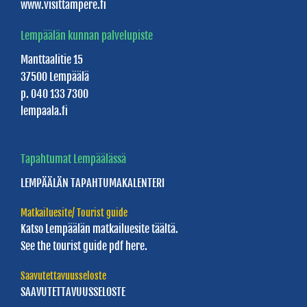
www.visittampere.fi
Melontareitti
Lempäälän
Lempäälän kunnan palvelupiste
keskussaaren
Manttaalitie 15
ympäri
37500 Lempäälä
p. 040 133 7300
Uimarannat
lempaala.fi
Vierasvenelaiturit
Pirkka
Tapahtumat Lempäälässä
Lines
LEMPÄÄLÄN
TAPAHTUMAKALENTERI
Matkailuesite/ Tourist guide
ELÄMYKSIÄ
Katso Lempäälän
matkailuesite täältä.
See the tourist guide
pdf here.
Bike
&
Saavutettavuusseloste
SAAVUTETTAVUUSSELOSTE
Boat