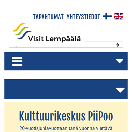
×
TAPAHTUMAT
YHTEYSTIEDOT
Etusivu
Koe & Viihdy
Majoitu & Rentoudu
Shoppaile & Nauti
Matkailuesite
Kulttuurikeskus PiiPoo
AJANKOHTAISTA
20-vuotisjuhlavuottaan tänä vuonna viettävä