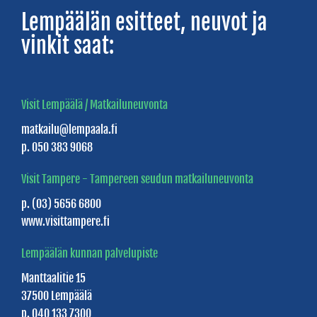
kanava
Lempäälän esitteet, neuvot ja
Melontareitti
vinkit saat:
Lempäälän
keskussaaren
ympäri
Visit Lempäälä / Matkailuneuvonta
matkailu@lempaala.fi
Uimarannat
p. 050 383 9068
Vierasvenelaiturit
Visit Tampere - Tampereen seudun matkailuneuvonta
Pirkka
p. (03) 5656 6800
Lines
www.visittampere.fi
Lempäälän kunnan palvelupiste
ELÄMYKSIÄ
Manttaalitie 15
Bike
37500 Lempäälä
p. 040 133 7300
&