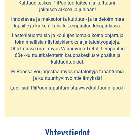
Lempäälän
Kulttuurikeskus PiiPoo tuo taiteen ja kulttuurin
kunta
jokaisen arkeen ja juhlaan!
160
Innostavaa ja maksutonta kulttuuri- ja taidetoimintaa
lapsille ja kaiken ikäisille Lempäälän Ideaparkissa.
v
Lastenlauantaisin ja koulujen loma-aikoina ohjattuja
Asuntomessut
toiminnallisia näyttelykierroksia ja taidetyöpajoja.
Lempäälässä
Ohjelmassa mm. myös Vaunuväen Treffit, Lempäälän
60+ -kulttuurikalenterin kauppakeskusreippailut ja
kulttuurituokiot.
LUONNOSSA
PiiPoossa voi järjestää myös räätälöityjä tapahtumia
ja kulttuurihyvinvointielämyksiä!
Birgitan
Lue lisää PiiPoon tapahtumista:
www.kulttuuripiipoo.fi
polku
-
retkeilyreitti
Halkolan
Yhteystiedot
liikuntapuisto