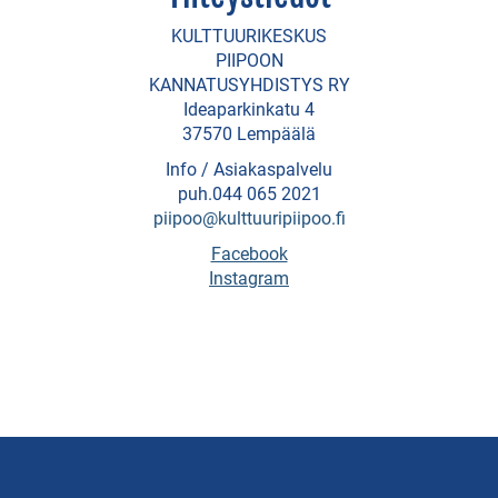
Koirapuistot
KULTTUURIKESKUS
PIIPOON
Myllyrannan
KANNATUSYHDISTYS RY
Ideaparkinkatu 4
tapahtumapuisto
37570 Lempäälä
Pirkanhovin
Info / Asiakaspalvelu
luontopolku
puh.044 065 2021
piipoo@kulttuuripiipoo.fi
Facebook
VESILLÄ
Instagram
Hopealinjan
risteilyt
Kuokkalankosken
kalastualue
Lempäälän