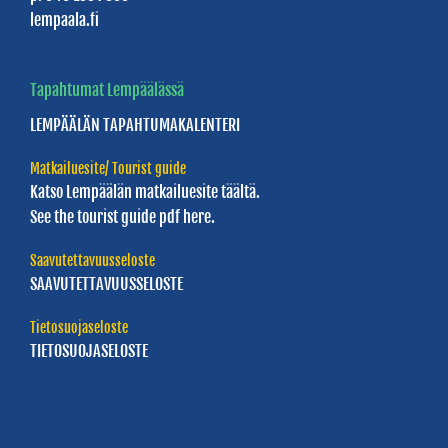
lempaala.fi
Boat
Go
Tapahtumat Lempäälässä
Fishing
LEMPÄÄLÄN
TAPAHTUMAKALENTERI
-
kalastusmatkat
Matkailuesite/ Tourist guide
Katso Lempäälän
matkailuesite täältä.
Golf
See the tourist guide
pdf here.
Studios
Lempäälä
Saavutettavuusseloste
SAAVUTETTAVUUSSELOSTE
Kolmen
Tietosuojaseloste
Sports
TIETOSUOJASELOSTE
-
elämyspalvelut
Koskikellujat