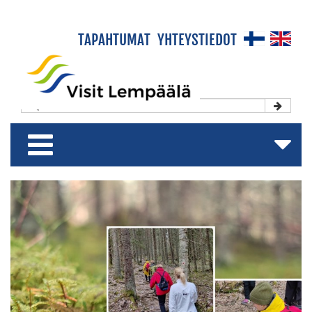
×
TAPAHTUMAT
YHTEYSTIEDOT
Etusivu
Koe & Viihdy
Majoitu & Rentoudu
Shoppaile & Nauti
Matkailuesite