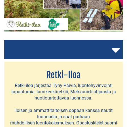
AJANKOHTAISTA
Lempäälän
kunta
160
v
Asuntomessut
Retki-Iloa
Lempäälässä
Retki-iloa järjestää Tyhy-Päiviä, luontohyvinvointi
tapahtumia, lumikenkäretkiä, Metsämieli-ohjausta ja
LUONNOSSA
nuotiotarjottavaa luonnossa.
Birgitan
Iloisen ja ammattitaitoisen oppaan kanssa nautit
luonnosta ja saat parhaan
polku
mahdollisen luontokokemuksen. Opastuskielet suomi