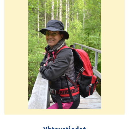
Kuokkalankosken
kalastualue
Lempäälän
kanava
Melontareitti
Lempäälän
keskussaaren
ympäri
Uimarannat
Vierasvenelaiturit
Pirkka
Lines