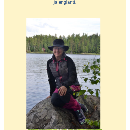
-
ja englanti.
retkeilyreitti
Halkolan
liikuntapuisto
Koirapuistot
Myllyrannan
tapahtumapuisto
Pirkanhovin
luontopolku
VESILLÄ
Hopealinjan
risteilyt