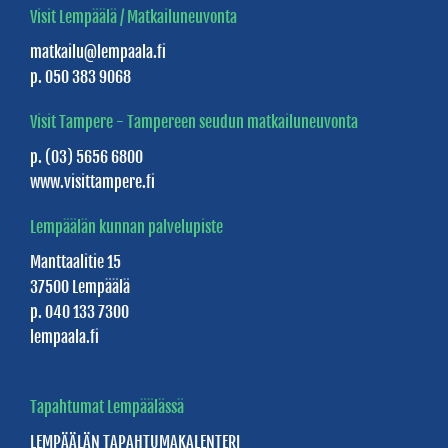
Sports
Visit Lempäälä / Matkailuneuvonta
-
matkailu@lempaala.fi
elämyspalvelut
p. 050 383 9068
Koskikellujat
Visit Tampere - Tampereen seudun matkailuneuvonta
-
p. (03) 5656 6800
elämyksiä
www.visittampere.fi
vesillä
Lempäälän kunnan palvelupiste
KOTO
Manttaalitie 15
Spirits
37500 Lempäälä
tislaamo
p. 040 133 7300
Kulttuurikeskus
lempaala.fi
PiiPoo
Tapahtumat Lempäälässä
Kuusiretki
Joululaan
LEMPÄÄLÄN
TAPAHTUMAKALENTERI