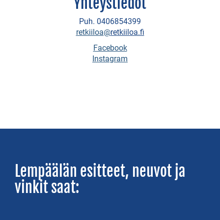
Yhteystiedot
ELÄMYKSIÄ
Puh. 0406854399
retkiiloa@
retkiiloa.fi
Bike
Facebook
&
Instagram
Boat
Go
Fishing
-
kalastusmatkat
Golf
Lempäälän esitteet, neuvot ja
Studios
vinkit saat:
Lempäälä
Kolmen