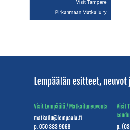
Visit Tampere
Pirkanmaan Matkailu ry
Lempäälän esitteet, neuvot j
Visit Lempäälä / Matkailuneuvonta
Visit
seudu
matkailu@lempaala.fi
p. 050 383 9068
p. (0