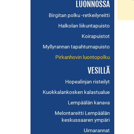
LUONNOSSA
Birgitan polku -retkeilyreitti
Halkolan liikuntapuisto
Koirapuistot
Myllyrannan tapahtumapuisto
Pirkanhovin luontopolku
VESILLÄ
Hopealinjan risteilyt
Kuokkalankosken kalastualue
Lempäälän kanava
Melontareitti Lempäälän
keskussaaren ympäri
Uimarannat