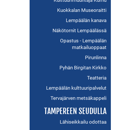
Kulttuurimuuntaja Kumu
Kuokkalan Museoraitti
Lempäälän kanava
Näkötornit Lempäälässä
Opastus - Lempäälän
matkailuoppaat
Pirunlinna
Pyhän Birgitan Kirkko
Teatteria
Lempäälän kulttuuripalvelut
Tervajärven metsäkappeli
TAMPEREEN SEUDULLA
Lähiseikkailu odottaa