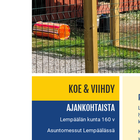
KOE & VIIHDY
AJANKOHTAISTA
Lempäälän kunta 160 v
Asuntomessut Lempäälässä