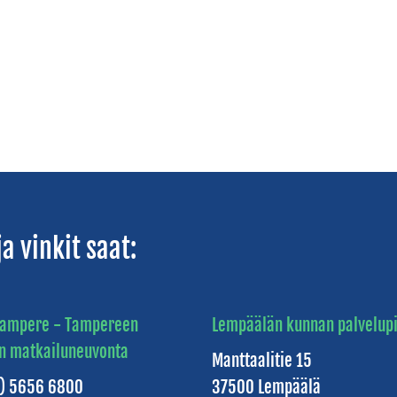
a vinkit saat:
 Tampere - Tampereen
Lempäälän kunnan palvelupi
n matkailuneuvonta
Manttaalitie 15
3) 5656 6800
37500 Lempäälä