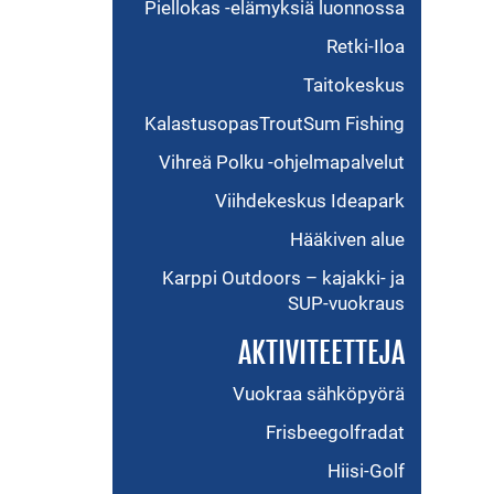
Piellokas -elämyksiä luonnossa
Retki-Iloa
Taitokeskus
KalastusopasTroutSum Fishing
Vihreä Polku -ohjelmapalvelut
Viihdekeskus Ideapark
Hääkiven alue
Karppi Outdoors – kajakki- ja
SUP-vuokraus
AKTIVITEETTEJA
Vuokraa sähköpyörä
Frisbeegolfradat
Hiisi-Golf