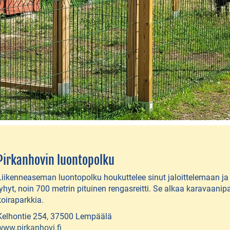
Pirkanhovin luontopolku
Liikenneaseman luontopolku houkuttelee sinut jaloittelemaan 
lyhyt, noin 700 metrin pituinen rengasreitti. Se alkaa karavaanip
koiraparkkia.
Kelhontie 254, 37500 Lempäälä
www.pirkanhovi.fi