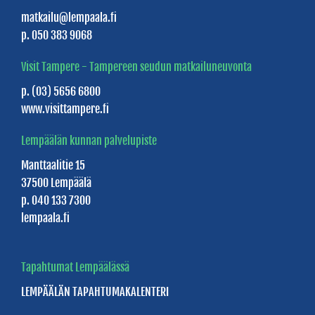
Triangeli
matkailu@lempaala.fi
p. 050 383 9068
Villa
Vanaja
Visit Tampere - Tampereen seudun matkailuneuvonta
Willa
p. (03) 5656 6800
www.visittampere.fi
Tuljamo
Lempäälän kunnan palvelupiste
SAUNATILAT
Manttaalitie 15
37500 Lempäälä
Yleisösaunat
p. 040 133 7300
lempaala.fi
Lempee
Sauna
&
Tapahtumat Lempäälässä
Stay
LEMPÄÄLÄN
TAPAHTUMAKALENTERI