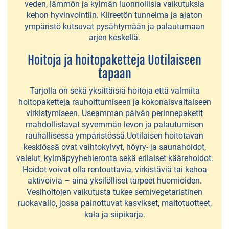
ja
veden, lämmön ja kylmän luonnollisia vaikutuksia
lomamökit
kehon hyvinvointiin. Kiireetön tunnelma ja ajaton
ympäristö kutsuvat pysähtymään ja palautumaan
Karavaanarit
arjen keskellä.
Yksityinen
Hoitoja ja hoitopaketteja Uotilaiseen
tapaan
majoitus
Tarjolla on sekä yksittäisiä hoitoja että valmiita
Lähikuntien
hoitopaketteja rauhoittumiseen ja kokonaisvaltaiseen
majoitus
virkistymiseen. Useamman päivän perinnepaketit
mahdollistavat syvemmän levon ja palautumisen
rauhallisessa ympäristössä.Uotilaisen hoitotavan
MAATILAMAJOITUS
keskiössä ovat vaihtokylvyt, höyry- ja saunahoidot,
valelut, kylmäpyyhehieronta sekä erilaiset käärehoidot.
Mantereen
Hoidot voivat olla rentouttavia, virkistäviä tai kehoa
aktivoivia – aina yksilölliset tarpeet huomioiden.
tila
Vesihoitojen vaikutusta tukee semivegetaristinen
ruokavalio, jossa painottuvat kasvikset, maitotuotteet,
HUVILAT
kala ja siipikarja.