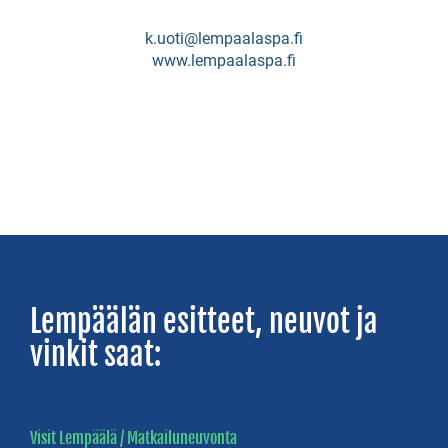
Sotavallan
lomamökit
k.uoti@lempaalaspa.fi
www.lempaalaspa.fi
Tiuran
lomamökki
Toutosen
lomahuvilat
Ulasen
lomamökit
Villa
Lempäälän esitteet, neuvot ja
Nurmenhelmi
vinkit saat:
Villa
Priikooli
Villa
Visit Lempäälä / Matkailuneuvonta