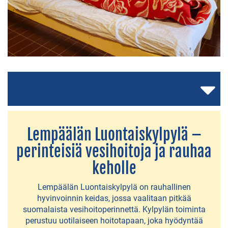
MAJOITUS
Hotelli
Vaihmalan
Hovi
Lempee
Sauna
Lempäälän Luontaiskylpylä –
&
perinteisiä vesihoitoja ja rauhaa
Stay
keholle
Lempäälän
Lempäälän Luontaiskylpylä on rauhallinen
Luontaiskylpylä
hyvinvoinnin keidas, jossa vaalitaan pitkää
suomalaista vesihoitoperinnettä. Kylpylän toiminta
Huvilat
perustuu uotilaiseen hoitotapaan, joka hyödyntää