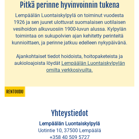
JA
Pitkä perinne hyvinvoinnin tukena
LOMAMÖKIT
Lempäälän Luontaiskylpylä on toiminut vuodesta
1926 ja sen juuret ulottuvat suomalaisen uotilaisen
Laurilan
vesihoidon alkuvuosiin 1900-luvun alussa. Kylpylän
toimintaa on sukupolvien ajan kehitetty perinteitä
Lomamökit
kunnioittaen, ja perinne jatkuu edelleen nykypäivänä.
Mantereen
Ajankohtaiset tiedot hoidoista, hoitopaketeista ja
tila
aukioloajoista löydät
Lempäälän Luontaiskylpylän
omilta verkkosivuilta.
Mikkolan
Lomamökit
RENTOUDU
Mäkitupa
Leppänen
Yhteystiedot
Näsärön
Lempäälän Luontaiskylpylä
lomamökit
Uotintie 10, 37500 Lempäälä
+358 40 509 5727