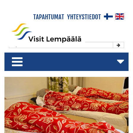
×
TAPAHTUMAT
YHTEYSTIEDOT
Etusivu
Koe & Viihdy
Majoitu & Rentoudu
Shoppaile & Nauti
Matkailuesite